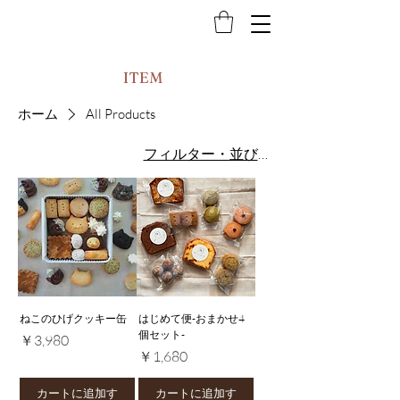
ITEM
ホーム
All Products
フィルター・並び替え
ねこのひげクッキー缶
はじめて便-おまかせ4
個セット-
価格
￥3,980
価格
￥1,680
カートに追加す
カートに追加す