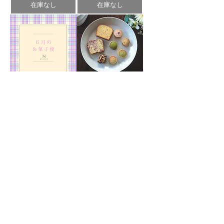
在庫なし
在庫なし
6月のお菓子便「紫陽花
4月のお菓子便「花の便
便」
り」
価格
価格
￥4,400
￥4,400
在庫なし
在庫なし
2月のお菓子便-バレン
12月のお菓子便 | 12月