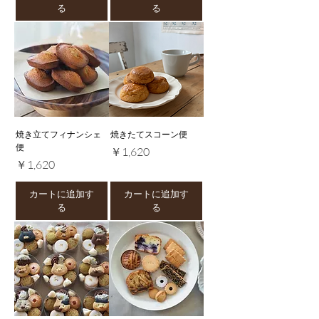
る
る
焼き立てフィナンシェ
焼きたてスコーン便
便
価格
￥1,620
価格
￥1,620
カートに追加す
カートに追加す
る
る