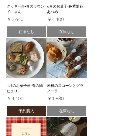
クッキー缶-春のラウン
6月のお菓子便-紫陽花
ドにゃん-
あつめ-
価格
価格
￥2,640
￥4,400
在庫なし
在庫なし
4月のお菓子便-春の陽
米粉のスコーンとグラ
だまり-
ノーラ
価格
価格
￥4,400
￥1,980
予約購入
在庫なし