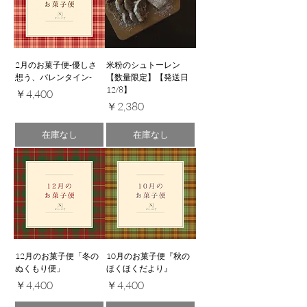
2月のお菓子便-優しさ
米粉のシュトーレン
想う、バレンタイン-
【数量限定】【発送日
12/8】
価格
￥4,400
価格
￥2,380
在庫なし
在庫なし
12月のお菓子便「冬の
10月のお菓子便『秋の
ぬくもり便」
ほくほくだより』
価格
価格
￥4,400
￥4,400