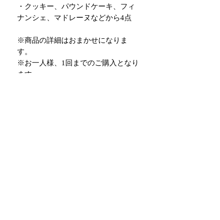
・クッキー、パウンドケーキ、フィ
ナンシェ、マドレーヌなどから4点
※商品の詳細はおまかせになりま
す。
※お一人様、1回までのご購入となり
ます
〒169-0051 東京都新宿区西早稲田1-22-2
(欧風料理キッチンビストロアットン店内)